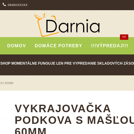
0948XXXXXX
!!!
DOMOV
DOMÁCE POTREBY
!!!VÝPREDAJ!!!
-SHOP MOMENTÁLNE FUNGUJE LEN PRE VYPREDANIE SKLADOVÝCH ZÁSO
OU 60MM
VYKRAJOVAČKA
PODKOVA S MAŠĽO
60MM