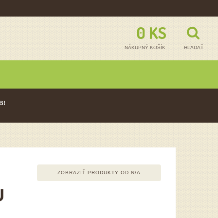
0 KS - 0,00
NÁKUPNÝ KOŠÍK
HĽADAŤ
B!
ZOBRAZIŤ PRODUKTY OD
N/A
U