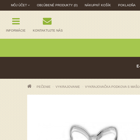
MÔJ ÚČET
OBĽÚBENÉ PRODUKTY (0)
NÁKUPNÝ KOŠÍK
POKLADŇA
INFORMÁCIE
KONTAKTUJTE NÁS
E
PEČENIE
VYKRAJOVANIE
VYKRAJOVAČKA PODKOVA S MAŠĽ