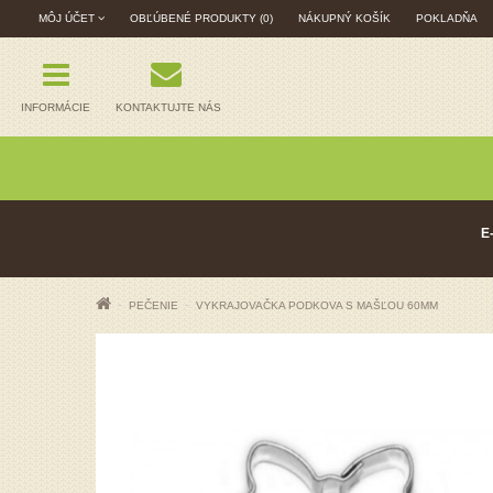
MÔJ ÚČET
OBĽÚBENÉ PRODUKTY (0)
NÁKUPNÝ KOŠÍK
POKLADŇA
INFORMÁCIE
KONTAKTUJTE NÁS
E
PEČENIE
VYKRAJOVAČKA PODKOVA S MAŠĽOU 60MM