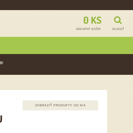
0 KS - 0,00
NÁKUPNÝ KOŠÍK
HĽADAŤ
B!
ZOBRAZIŤ PRODUKTY OD
N/A
U