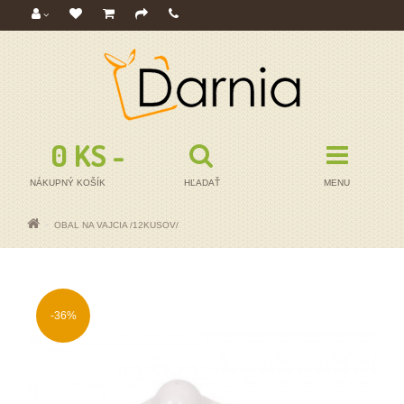
0 KS - 0,00€
NÁKUPNÝ KOŠÍK
HĽADAŤ
MENU
OBAL NA VAJCIA /12KUSOV/
-36%