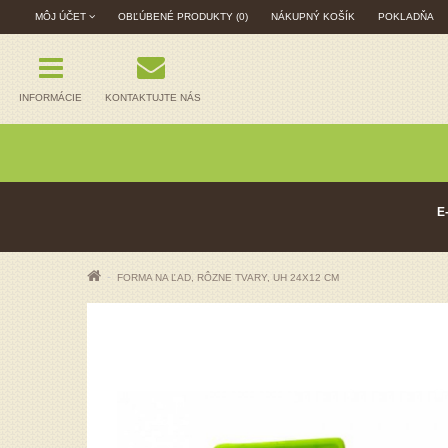
MÔJ ÚČET
OBĽÚBENÉ PRODUKTY (0)
NÁKUPNÝ KOŠÍK
POKLADŇA
INFORMÁCIE
KONTAKTUJTE NÁS
E
FORMA NA ĽAD, RÔZNE TVARY, UH 24X12 CM