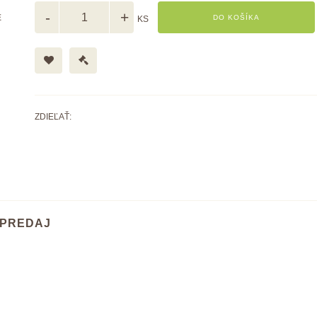
E
DO KOŠÍKA
KS
ZDIEĽAŤ:
PREDAJ