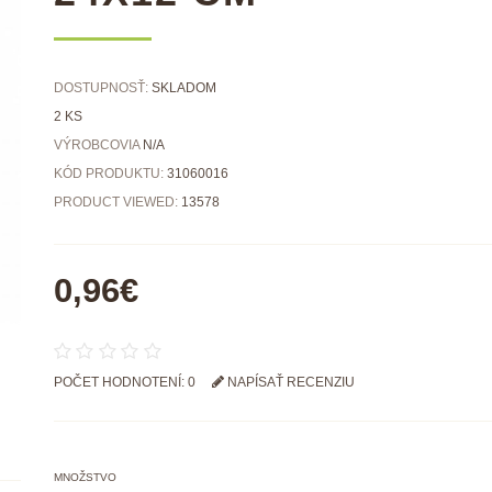
DOSTUPNOSŤ:
SKLADOM
2 KS
VÝROBCOVIA
N/A
KÓD PRODUKTU:
31060016
PRODUCT VIEWED:
13578
0,96€
POČET HODNOTENÍ: 0
NAPÍSAŤ RECENZIU
MNOŽSTVO