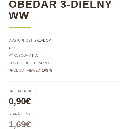
OBEDÁR 3-DIELNY
WW
DOSTUPNOSŤ:
SKLADOM
4 KS
VÝROBCOVIA
N/A
KÓD PRODUKTU:
7423003
PRODUCT VIEWED:
16378
SPECIAL PRICE:
0,90€
STARÁ CENA:
1,69€