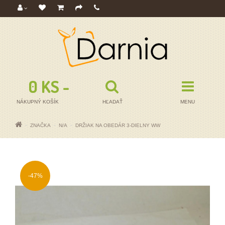
0 KS - 0,00€
NÁKUPNÝ KOŠÍK
HĽADAŤ
MENU
ZNAČKA
N/A
DRŽIAK NA OBEDÁR 3-DIELNY WW
-47%