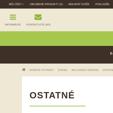
MÔJ ÚČET
OBĽÚBENÉ PRODUKTY (0)
NÁKUPNÝ KOŠÍK
POKLADŇA
INFORMÁCIE
KONTAKTUJTE NÁS
E
DOMÁCE POTREBY
STAVBA
MALIARSKE NÁRADIE
OSTATN
OSTATNÉ