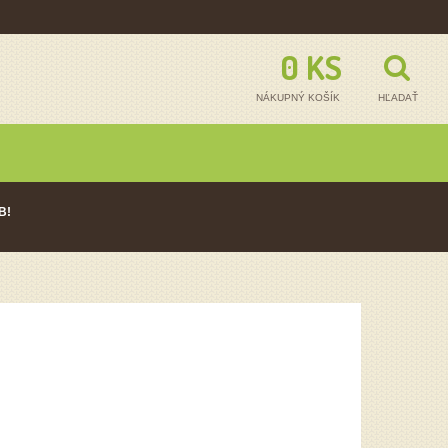
0 KS - 0,00
NÁKUPNÝ KOŠÍK
HĽADAŤ
B!