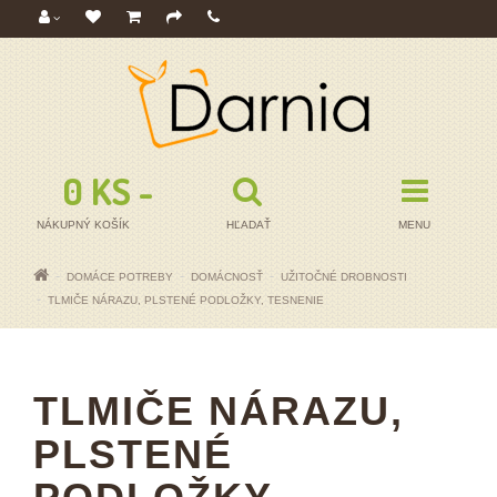
0 KS - 0,00€
NÁKUPNÝ KOŠÍK
HĽADAŤ
MENU
DOMÁCE POTREBY
DOMÁCNOSŤ
UŽITOČNÉ DROBNOSTI
TLMIČE NÁRAZU, PLSTENÉ PODLOŽKY, TESNENIE
TLMIČE NÁRAZU,
PLSTENÉ