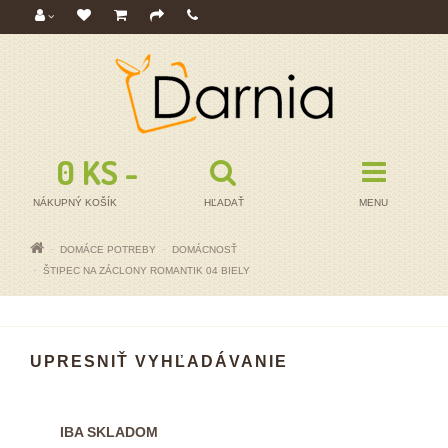
0 KS - 0,00€
NÁKUPNÝ KOŠÍK
HĽADAŤ
MENU
DOMÁCE POTREBY
DOMÁCNOSŤ
ŠTIPEC NA ZÁCLONY ROMANTIK 04 BIELY
UPRESNIŤ VYHĽADÁVANIE
IBA SKLADOM