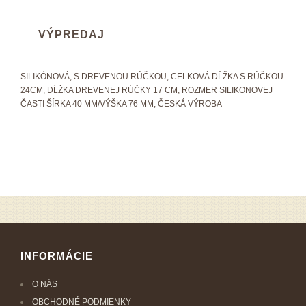
VÝPREDAJ
SILIKÓNOVÁ, S DREVENOU RÚČKOU, CELKOVÁ DĹŽKA S RÚČKOU
24CM, DĹŽKA DREVENEJ RÚČKY 17 CM, ROZMER SILIKONOVEJ
ČASTI ŠÍRKA 40 MM/VÝŠKA 76 MM, ČESKÁ VÝROBA
INFORMÁCIE
O NÁS
OBCHODNÉ PODMIENKY