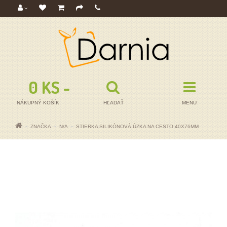
0 KS - 0,00€
NÁKUPNÝ KOŠÍK
HĽADAŤ
MENU
ZNAČKA
N/A
STIERKA SILIKÓNOVÁ ÚZKA NA CESTO 40X76MM